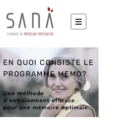
EN QUOI CONSISTE LE
PROGRAMME MEMO?
Une méthode
d'entraînement
efficace
pour une mémoire optimale.