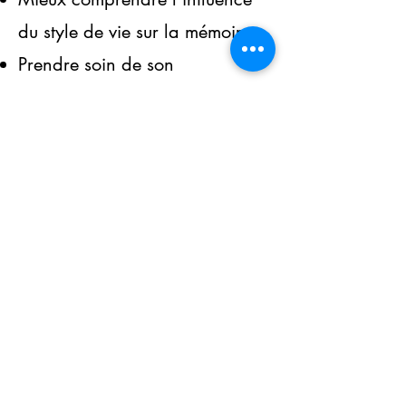
du style de vie sur la mémoire;
Prendre soin de son
fonctionnement cognitif et
cérébral;
Apprendre et entraîner des
nouvelles stratégies de
mémorisation;
Développer une plus grande
confiance face à ses aptitudes
mnésiques;
Introduire et pratiquer ces
nouvelles stratégies dans son